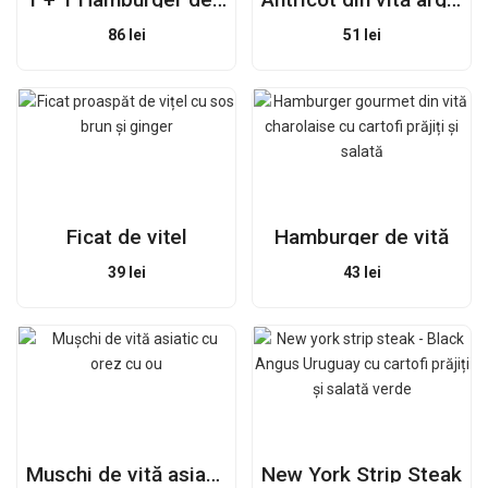
86
lei
51
lei
Ficat de vițel
Hamburger de vită
39
lei
43
lei
Mușchi de vită asiatic
New York Strip Steak