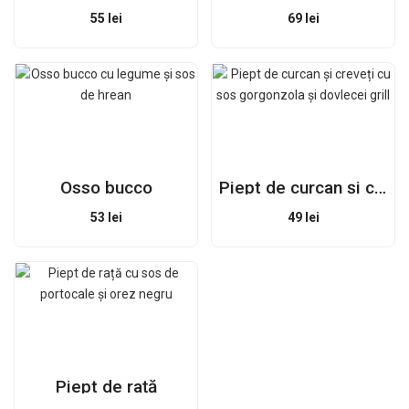
55
lei
69
lei
Osso bucco
Piept de curcan și creveți
53
lei
49
lei
Piept de rață