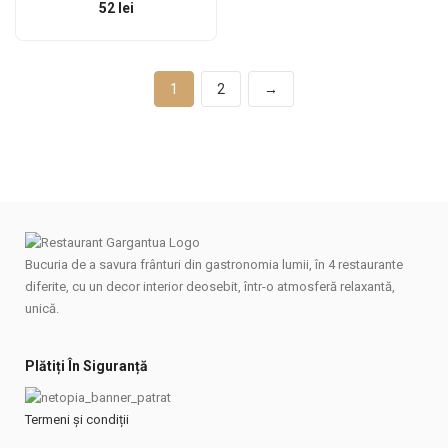
52
lei
1
2
→
Bucuria de a savura frânturi din gastronomia lumii, în 4 restaurante
diferite, cu un decor interior deosebit, într-o atmosferă relaxantă,
unică.
Plătiți În Siguranță
Termeni și condiții