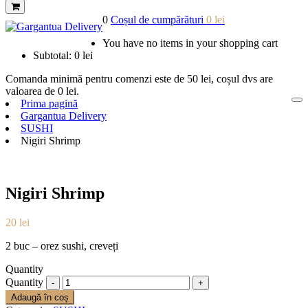
0
Coșul de cumpărături
0
lei
You have no items in your shopping cart
Subtotal:
0
lei
Comanda minimă pentru comenzi este de
50
lei
, coșul dvs are
valoarea de
0
lei
.
Prima pagină
Gargantua Delivery
SUSHI
Nigiri Shrimp
Nigiri Shrimp
20
lei
2 buc – orez sushi, creveți
Quantity
Quantity
Adaugă în coș