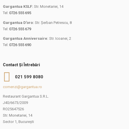
Gargantua KSLF:
Str. Monetariei, 14
Tel:
0726 555 695
Gargantua D’oro:
Str. Șerban Petrescu, 8
Tel:
0726 555 679
Gargantua Anniversaire:
Str. Icoanei, 2
Tel:
0726 555 690
Contact Și Întrebări
021 599 8080
comenzi@gargantua.ro
Restaurant Gargantua S.R.L.
J40/6673/2009
RO25647526
Str. Monetariei, 14
Sector 1, București