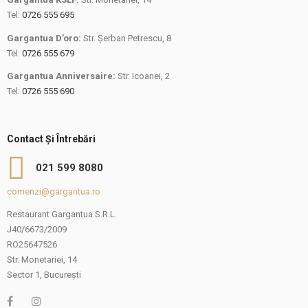
Tel:
0726 555 695
Gargantua D’oro:
Str. Șerban Petrescu, 8
Tel:
0726 555 679
Gargantua Anniversaire:
Str. Icoanei, 2
Tel:
0726 555 690
Contact Și Întrebări
021 599 8080
comenzi@gargantua.ro
Restaurant Gargantua S.R.L.
J40/6673/2009
RO25647526
Str. Monetariei, 14
Sector 1, București