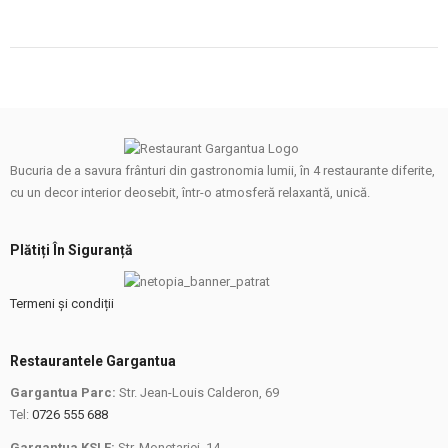
Bucuria de a savura frânturi din gastronomia lumii, în 4 restaurante diferite,
cu un decor interior deosebit, într-o atmosferă relaxantă, unică.
Plătiți În Siguranță
Termeni și condiții
Restaurantele Gargantua
Gargantua Parc:
Str. Jean-Louis Calderon, 69
Tel:
0726 555 688
Gargantua KSLF:
Str. Monetariei, 14