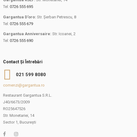
Tel:
0726 555 695
Gargantua D’oro:
Str. Șerban Petrescu, 8
Tel:
0726 555 679
Gargantua Anniversaire:
Str. Icoanei, 2
Tel:
0726 555 690
Contact Și Întrebări
021 599 8080
comenzi@gargantua.ro
Restaurant Gargantua S.R.L.
J40/6673/2009
RO25647526
Str. Monetariei, 14
Sector 1, București