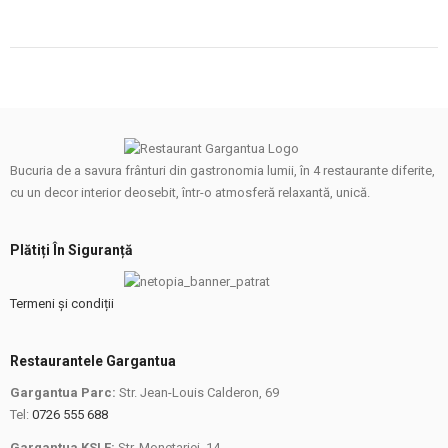
Bucuria de a savura frânturi din gastronomia lumii, în 4 restaurante diferite,
cu un decor interior deosebit, într-o atmosferă relaxantă, unică.
Plătiți În Siguranță
Termeni și condiții
Restaurantele Gargantua
Gargantua Parc:
Str. Jean-Louis Calderon, 69
Tel:
0726 555 688
Gargantua KSLF:
Str. Monetariei, 14